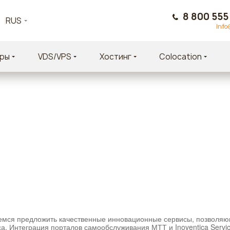
8 800 555
RUS
Info
ры
VDS/VPS
Хостинг
Colocation
емся предложить качественные инновационные сервисы, позволяю
а. Интеграция порталов самообслуживания МТТ и Inoventica Servi