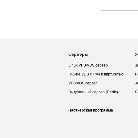
Серверы
У
Linux VPS/VDS сервер
З
Гибкие VDS с IPv4 и вирт.сетью
Г
VPS/VDS сервер
З
Выделенный сервер (Dedic)
S
Партнерская программа