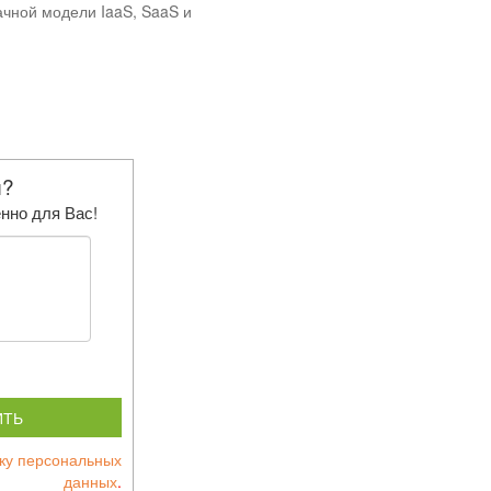
ачной модели IaaS, SaaS и
ы?
нно для Вас!
ИТЬ
тку персональных
данных
.