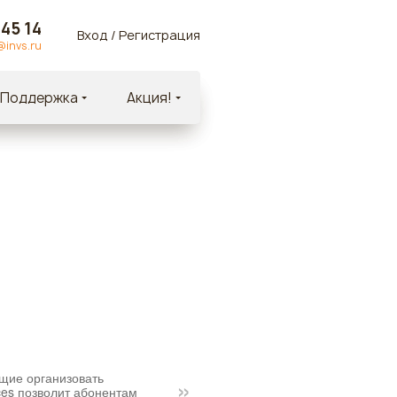
 45 14
Вход
/
Регистрация
@invs.ru
Поддержка
Акция!
щие организовать
ces позволит абонентам