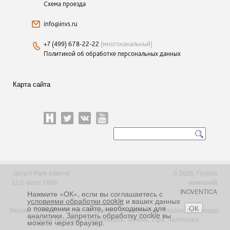
Схема проезда
info@invs.ru
+7 (499) 678-22-22
(многоканальный)
Политикой об обработке персональных данных
Карта сайта
Garant-Park-Internet
© 2026, Группа
LLC since 1999
компаний
INOVENTICA
Нажмите «ОК», если вы соглашаетесь с
условиями обработки cookie
и ваших данных
о поведении на сайте, необходимых для
ОК
Москва, Санкт-Петербург, Владимир, Екатеринбург, Казань, Краснодар,
аналитики. Запретить обработку cookie вы
Нижний Новгород, Новосибирск, Тюмень, Уфа, Челябинск.
можете через браузер.