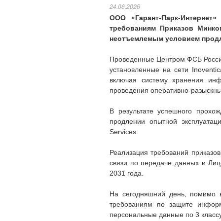
24.06.2026
ООО «Гарант-Парк-Интернет»
требованиям Приказов Минком
неотъемлемым условием продле
Проведенные Центром ФСБ России
установленные на сети Inoventic
включая систему хранения инф
проведения оперативно-разыскн
В результате успешного прохо
продлении опытной эксплуатаци
Services.
Реализация требований приказов 
связи по передаче данных и Лиц
2031 года.
На сегодняшний день, помимо в
требованиям по защите информа
персональные данные по 3 класс