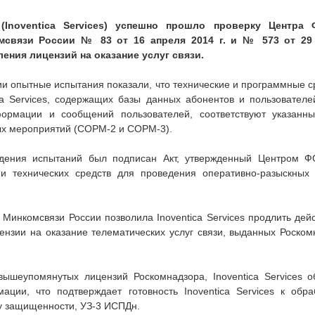
 (Inoventica Services) успешно прошло проверку Центра
связи России № 83 от 16 апреля 2014 г. и № 573 от 29 о
ния лицензий на оказание услуг связи.
 опытные испытания показали, что технические и программные 
a Services, содержащих базы данных абонентов и пользователей 
ормации и сообщений пользователей, соответствуют указанн
ых мероприятий (СОРМ-2 и СОРМ-3).
ждения испытаний был подписан Акт, утвержденный Центром Ф
и технических средств для проведения оперативно-разыскных 
Минкомсвязи России позволила Inoventica Services продлить дей
ензии на оказание телематических услуг связи, выданных Роскомн
ышеупомянутых лицензий Роскомнадзора, Inoventica Services об
ции, что подтверждает готовность Inoventica Services к об
у защищенности, УЗ-3 ИСПДн.