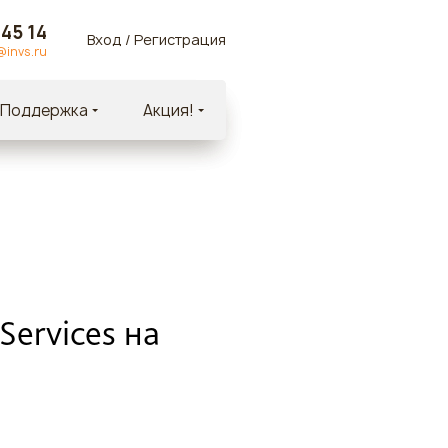
 45 14
Вход
/
Регистрация
@invs.ru
Поддержка
Акция!
ervices на