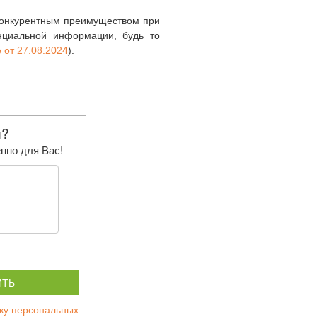
конкурентным преимуществом при
нциальной информации, будь то
 от 27.08.2024
).
ы?
нно для Вас!
ИТЬ
тку персональных