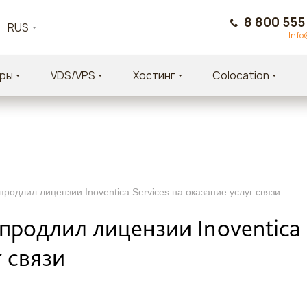
8 800 555
RUS
Info
ры
VDS/VPS
Хостинг
Colocation
родлил лицензии Inoventica Services на оказание услуг связи
родлил лицензии Inoventica S
 связи