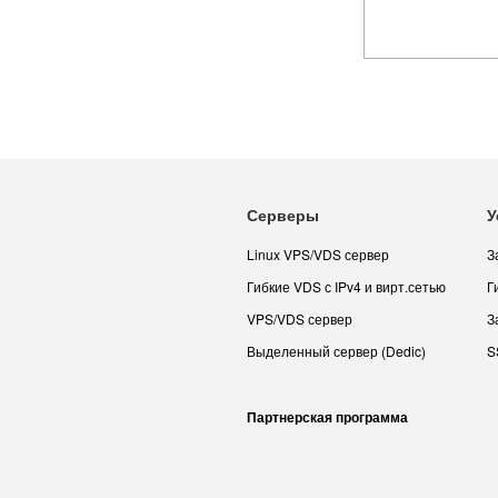
Серверы
У
Linux VPS/VDS сервер
З
Гибкие VDS с IPv4 и вирт.сетью
Г
VPS/VDS сервер
З
Выделенный сервер (Dedic)
S
Партнерская программа