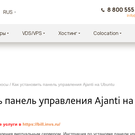
8 800 555
RUS
Info
ры
VDS/VPS
Хостинг
Colocation
осы / Как установить панель управления Ajanti на Ubuntu
 панель управления Ajanti на
 услуги в
https://bill.invs.ru/
вления виртуальным сервером. Инструкция по установке панели у