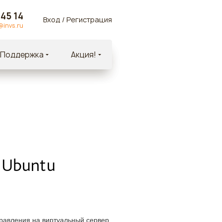
 45 14
Вход
/
Регистрация
@invs.ru
Поддержка
Акция!
 Ubuntu
правления на виртуальный сервер