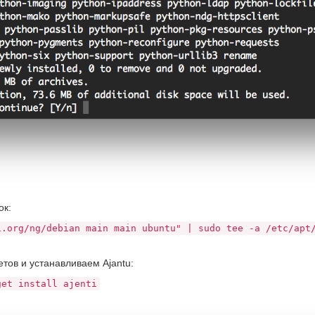
ок:
i.org/ng/debian main main ubuntu" | sudo tee -a /etc/apt
тов и устанавливаем Ajantu:
get install ajenti