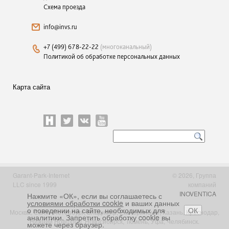
Схема проезда
info@invs.ru
+7 (499) 678-22-22
(многоканальный)
Политикой об обработке персональных данных
Карта сайта
Garant-Park-Internet
© 2026, Группа
LLC since 1999
компаний
INOVENTICA
Нажмите «ОК», если вы соглашаетесь с
условиями обработки cookie
и ваших данных
о поведении на сайте, необходимых для
ОК
Москва, Санкт-Петербург, Владимир, Екатеринбург, Казань, Краснодар,
аналитики. Запретить обработку cookie вы
Нижний Новгород, Новосибирск, Тюмень, Уфа, Челябинск.
можете через браузер.